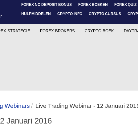
FOREX NO DEPOSIT BONUS
FOREX BOEKEN
FOREX QUIZ
HULPMIDDELEN
CRYPTO INFO
CRYPTO CURSUS
CRYP
EX STRATEGIE
FOREX BROKERS
CRYPTO BOEK
DAYTR
ng Webinars
Live Trading Webinar - 12 Januari 201
12 Januari 2016