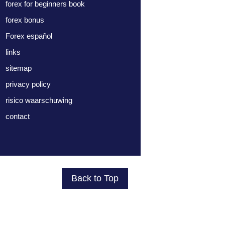
forex for beginners book
forex bonus
Forex español
links
sitemap
privacy policy
risico waarschuwing
contact
Back to Top