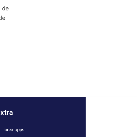
p de
 de
xtra
forex apps