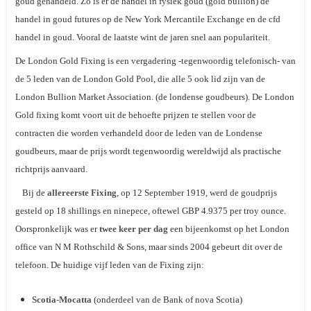
goud gehandeld. Zo is er de handel in fysiek goud (gold bullion) de
handel in goud futures op de
New York Mercantile Exchange
en de cfd
handel in goud. Vooral de laatste wint de jaren snel aan populariteit.
De London Gold Fixing is een vergadering -tegenwoordig telefonisch- van
de 5 leden van de
London Gold Pool
, die alle 5 ook lid zijn van de
London Bullion Market Association
. (de londense goudbeurs). De London
Gold fixing komt voort uit de behoefte prijzen te stellen voor de
contracten die worden verhandeld door de leden van de Londense
goudbeurs, maar de prijs wordt tegenwoordig wereldwijd als practische
richtprijs aanvaard.
Bij de
allereerste Fixing
, op 12 September 1919, werd de goudprijs
gesteld op 18 shillings en ninepece, oftewel GBP 4.9375 per troy ounce.
Oorspronkelijk was er
twee keer per dag
een bijeenkomst op het London
office van N M Rothschild & Sons, maar sinds 2004 gebeurt dit over de
telefoon. De huidige vijf leden van de Fixing zijn:
Scotia-Mocatta
(onderdeel van de Bank of nova Scotia)