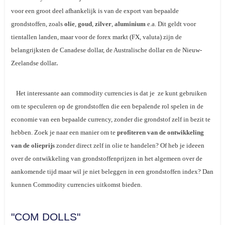
voor een groot deel afhankelijk is van de export van bepaalde
grondstoffen, zoals
olie
,
goud
,
zilver
,
aluminium
e.a. Dit geldt voor
tientallen landen, maar voor de forex markt (FX, valuta) zijn de
belangrijksten de Canadese dollar, de Australische dollar en de Nieuw-
Zeelandse dollar
.
Het interessante aan commodity currencies is dat je ze kunt gebruiken
om te speculeren op de grondstoffen die een bepalende rol spelen in de
economie van een bepaalde currency, zonder die grondstof zelf in bezit te
hebben. Zoek je naar een manier om te
profiteren van de ontwikkeling
van de olieprijs
zonder direct zelf in olie te handelen? Of heb je ideeen
over de ontwikkeling van grondstoffenprijzen in het algemeen over de
aankomende tijd maar wil je niet beleggen in een grondstoffen index? Dan
kunnen Commodity currencies uitkomst bieden.
"COM DOLLS"