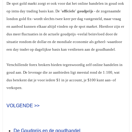
De spot gold markt zorgt er ook voor dat het online handelen in goud ook
op intra day trading basis kan. De
'officiele' goudprijs
- de zogenaamde
london gold fix
- wordt slechts twee keer per dag vastgesteld, maar vraag
en aanbod kunnen elkaar altijd vinden op de spot market. Hierdoor zijn er
dus meer fluctuaties in de actuele goudprijs -veelal beinvloed door de
situatie rondom de dollar en de mondiale economie als geheel- waardoor
een day trader op dagelijkse basis kan verdienen aan de goudhandel.
Verschillende forex brokers bieden tegenwoordig zelf online handelen in
goud aan. De leverage die ze aanbieden ligt meestal rond de 1:100, wat
dus betekent dat je voor iedere $1 in je account, je $100 kunt aan- of
verkopen.
VOLGENDE >>
De Goudprijs en de goudhandel