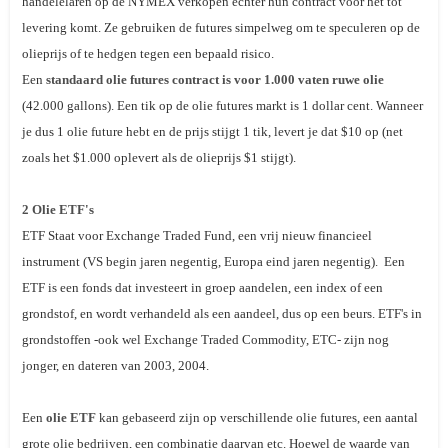
handelelaren op de NYMEX verkopen echter hun contract voor het tot
levering komt. Ze gebruiken de futures simpelweg om te speculeren op de
olieprijs of te
hedgen
tegen een bepaald risico.
Een
standaard olie futures contract is voor 1.000 vaten ruwe olie
(42.000 gallons). Een tik op de olie futures markt is 1 dollar cent. Wanneer
je dus 1 olie future hebt en de prijs stijgt 1 tik, levert je dat $10 op (net
zoals het $1.000 oplevert als de olieprijs $1 stijgt).
2 Olie ETF's
ETF Staat voor
Exchange Traded Fund
, een vrij nieuw financieel
instrument (VS begin jaren negentig, Europa eind jaren negentig). Een
ETF is een fonds dat investeert in groep aandelen, een index of een
grondstof, en wordt verhandeld als een aandeel, dus op een beurs. ETF's in
grondstoffen -ook wel Exchange Traded Commodity, ETC- zijn nog
jonger, en dateren van 2003, 2004.
Een
olie ETF
kan gebaseerd zijn op verschillende olie futures, een aantal
grote olie bedrijven, een combinatie daarvan etc. Hoewel de waarde van