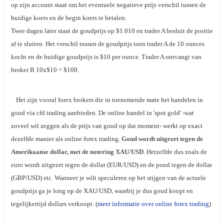
op zijn account staat om het eventuele negatieve prijs verschil tussen de
huidige koers en de begin koers te betalen.
Twee dagen later staat de goudprijs op $1.010 en trader A besluit de positie
af te sluiten. Het verschil tussen de goudprijs toen trader A de 10 ounces
kocht en de huidige goudprijs is $10 per ounce. Trader A ontvangt van
broker B 10x$10 = $100.
Het zijn vooral forex brokers die in toenemende mate het handelen in
goud via cfd trading aanbieden. De online handel in 'spot gold' -wat
zoveel wil zeggen als de prijs van goud op dat moment- werkt op exact
dezelfde manier als online forex trading.
Goud wordt uitgezet tegen de
Amerikaanse dollar, met de notering XAU/USD
. Hetzelfde dus zoals de
euro wordt uitgezet tegen de dollar (EUR/USD) en de pond tegen de dollar
(GBP/USD) etc. Wanneer je wilt speculeren op het stijgen van de actuele
goudprijs ga je long op de XAU/USD, waarbij je dus goud koopt en
tegelijkertijd dollars verkoopt. (
meer informatie over online forex trading
)