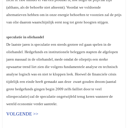
(althans, als de behoefte niet afneemt). Voordat we voldoende
alternatieven hebben om in onze energie behoeften te voorzien zal de prijs
van olie daarom waarschijnlijk eerst nog tot grote hoogten stijgen.
speculatie in oliehandel
De laatste jaren is speculatie een steeds grotere rol gaan spelen in de
oliehandel. Hedgefunds en institutionele beleggers stapten de afgelopen
jaren massaal in de oliehandel, mede omdat de olieprijs een sterke
opwaartse trend liet zien die volgens fundamentele analyse en technisch
analyse logisch was en niet te kloppen leek. Hoewel de financiele crisis
tijdelijk een einde heeft gemaakt aan deze zwart gouden droom (aantal
grote hedgefunds gingen begin 2009 zelfs failliet door te veel
oliespeculatie) zal de speculatie ongetwijfeld terug keren wanneer de
wereld economie verder aantrekt
.
VOLGENDE >>