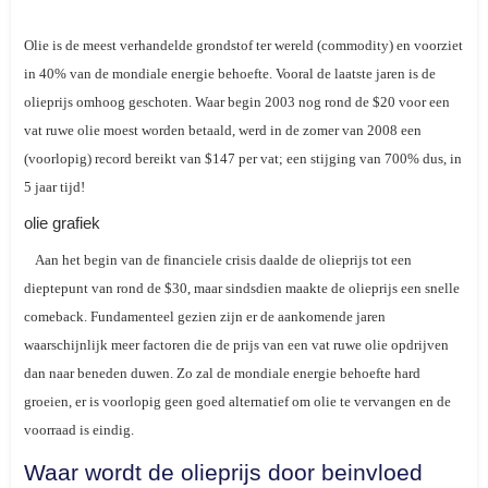
Olie is de meest verhandelde grondstof ter wereld (
commodity
) en voorziet
in 40% van de mondiale energie behoefte. Vooral de laatste jaren is de
olieprijs omhoog geschoten. Waar begin 2003 nog rond de $20 voor een
vat ruwe olie moest worden betaald, werd in de zomer van 2008 een
(voorlopig) record bereikt van $147 per vat; een stijging van 700% dus, in
5 jaar tijd!
olie grafiek
Aan het begin van de financiele crisis daalde de olieprijs tot een
dieptepunt van rond de $30, maar sindsdien maakte de olieprijs een snelle
comeback. Fundamenteel gezien zijn er de aankomende jaren
waarschijnlijk meer factoren die de prijs van een vat ruwe olie opdrijven
dan naar beneden duwen. Zo zal de mondiale energie behoefte hard
groeien, er is voorlopig geen goed alternatief om olie te vervangen en de
voorraad is eindig.
Waar wordt de olieprijs door beinvloed