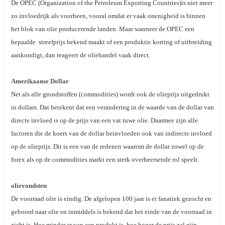
De OPEC (Organization of the Petroleum Exporting Countries)is niet meer
zo invloedrijk als voorheen, vooral omdat er vaak onenigheid is binnen
het blok van olie producerende landen. Maar wanneer de OPEC een
bepaalde streefprijs bekend maakt of een produktie korting of uitbreiding
aankondigt, dan reageert de oliehandel vaak direct.
Amerikaanse Dollar
Net als alle grondstoffen (
commodities
) wordt ook de olieprijs uitgedrukt
in dollars. Dat betekent dat een verandering in de waarde van de dollar van
directe invloed is op de prijs van een vat ruwe olie. Daarmee zijn alle
factoren die de koers van de dollar beinvloeden ook van
indirecte
invloed
op de olieprijs. Dit is een van de redenen waarom de dollar zowel op de
forex als op de commodities markt een sterk overheersende rol speelt.
olievondsten
De voorraad olie is eindig. De afgelopen 100 jaar is er fanatiek gezocht en
geboord naar olie en inmiddels is bekend dat het einde van de voorraad in
zicht is. Hoe minder er van een produkt is, hoe hoger de prijs zal zijn