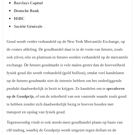
Barclays Capital
Deutsche Bank
HSBC
Société Générale
Goud wordt verder verhandeld op de
New York Mercantile Exchange
, op
de comex afdeling. De goudhandel daar is in de vorm van
futures
, zoals
ook zilver, olie en platinum in futures worden verhandeld op de mercantile
exchange. De futures goudmarkt is vele malen groter dan de hoeveelheid
fysiek goud die wordt verhandeld (
gold bullion
), omdat veel handelaren
op de futures goudmarkt niet de intentie hebben om het onderliggende
produkt daadwerkelijk in bezit te krijgen. Ze handelen om te
speculeren
op de Goudprijs
, of om de zekerheid van een vastende waarde zoals goud
te hebben zonder zich daadwerkelijk bezig te hoeven houden met
transport en opslag van fysiek goud.
Tegenwoordig vindt er ook steeds meer goudhandel plaats op basis van
cfd trading, waarbij de Goudprijs wordt uitgezet tegen dollars en de