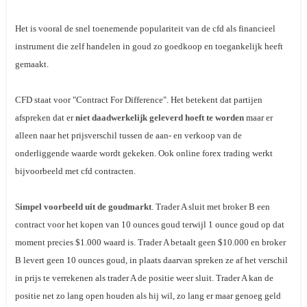
Het is vooral de snel toenemende populariteit van de cfd als financieel
instrument die zelf handelen in goud zo goedkoop en toegankelijk heeft
gemaakt.
CFD staat voor "
Contract For Difference
". Het betekent dat partijen
afspreken dat er
niet daadwerkelijk geleverd hoeft te worden
maar er
alleen naar het prijsverschil tussen de aan- en verkoop van de
onderliggende waarde wordt gekeken. Ook online forex trading werkt
bijvoorbeeld met cfd contracten.
Simpel voorbeeld uit de goudmarkt
. Trader A sluit met broker B een
contract voor het kopen van 10
ounces
goud terwijl 1
ounce
goud op dat
moment precies $1.000 waard is. Trader A betaalt geen $10.000 en broker
B levert geen 10 ounces goud, in plaats daarvan spreken ze af het verschil
in prijs te verrekenen als trader A de positie weer sluit. Trader A kan de
positie net zo lang open houden als hij wil, zo lang er maar genoeg geld