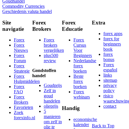
Goudhandel
Commodity Currencies
Geschiedenis valuta handel
Site
Forex
Forex
Extra
navigatie
Brokers
Educatie
forex apps
forex for
Forex
Forex
Forex
beginners
Forex
brokers
Cursus
book
Nieuws
vergelijken
Voor
forex
Forex
plus500
Beginners
bonus
Forum
review
Nederlandse
Forex
Forex
forex
español
Gondstoffen
Strategie
boeken
links
handel
Forex
Beste
sitemap
Hulpmiddelen
forex
Goudprijs
privacy
Forex
boeken
Zelf in
policy
FAQ
Forex
goud
risico
Forex
webinars
handelen
waarschuwin
Brokers
olieprijs
contact
Favorieten
Handig
5
Zoek
manieren
forexinfo.nl
economische
om zelf in
kalender
Back to Top
olie te