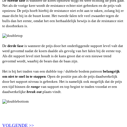
De
tweede fase
is wanneer de koers opnieuw stijgt en weer richting de piek gaat.
Net als de vorige keer wordt de resistance echter niet gebroken en de prijs valt
opnieuw. De prijs hoeft hierbij de resistance niet echt aan te raken, zolang hij er
maar dicht bij in de buurt komt. Het tweede falen telt veel zwaarder tegen de
bulls dan het eerste, omdat het een herhaaldelijk bewijs is dat de resistance niet
te doorbreken is.
De
derde fase
is wanneer de prijs door het onderliggende support level valt dat
werd gevormd nadat de koers daalde als gevolg van het falen bij de eerste top.
Als dit support level niet houdt is de kans groot dat er een nieuwe trend
gevormd wordt, waarbij de bears dan de baas zijn.
Het is bij het traden van een dubble top / dubbele bodem patroon
belangrijk
om niet te snel in te stappen
. Open de positie pas als de prijs daadwerkelijk
door het support niveau is gebroken. Het is namelijk ook mogelijk dat de prijs
een tijd binnen de
range
van support en top begint te traden voordat er een
daadwerkelijke
break out
plaats vindt
.
VOLGENDE >>